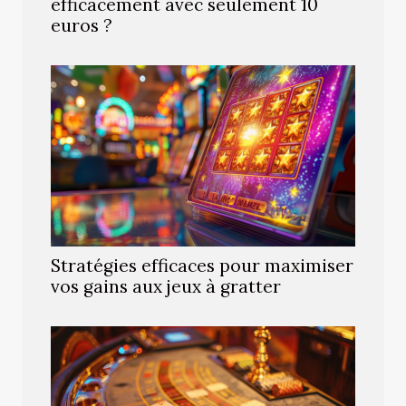
efficacement avec seulement 10
euros ?
Stratégies efficaces pour maximiser
vos gains aux jeux à gratter