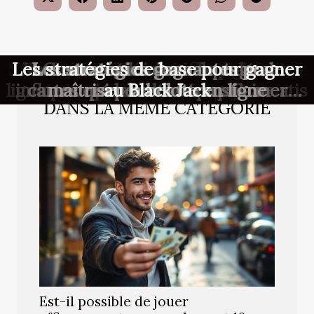
Est-il possible de jouer efficacement
Stratégies efficaces pour maximiser
Les stratégies de base pour gagner
Variantes exotiques du poker en
Le baccara démystifié règles et
Les stratégies de comptage de
Les stratégies gagnantes pour
Comment les jeux de cartes
ligne pour joueurs curieux et avertis
influencent la culture populaire au
cartes qui peuvent transformer
astuces pour devenir un joueur
vos gains aux jeux à gratter
maîtriser la belote en ligne
avec seulement 10 euros ?
au Black Jack
DANS LA MÊME CATÉGORIE
Cameroun
votre jeu
averti
Est-il possible de jouer