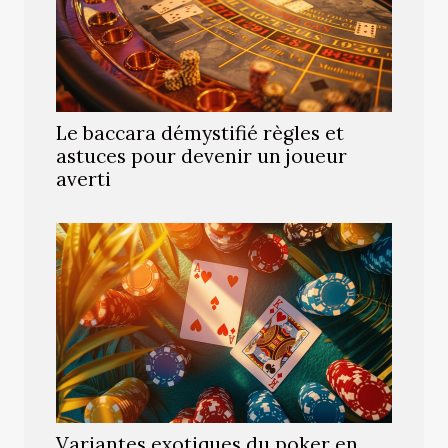
Le baccara démystifié règles et
astuces pour devenir un joueur
averti
Variantes exotiques du poker en