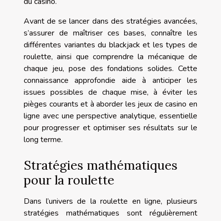
du casino.
Avant de se lancer dans des stratégies avancées,
s’assurer de maîtriser ces bases, connaître les
différentes variantes du blackjack et les types de
roulette, ainsi que comprendre la mécanique de
chaque jeu, pose des fondations solides. Cette
connaissance approfondie aide à anticiper les
issues possibles de chaque mise, à éviter les
pièges courants et à aborder les jeux de casino en
ligne avec une perspective analytique, essentielle
pour progresser et optimiser ses résultats sur le
long terme.
Stratégies mathématiques
pour la roulette
Dans l’univers de la roulette en ligne, plusieurs
stratégies mathématiques sont régulièrement