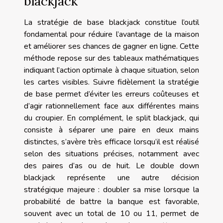
blackjack
La stratégie de base blackjack constitue l’outil
fondamental pour réduire l’avantage de la maison
et améliorer ses chances de gagner en ligne. Cette
méthode repose sur des tableaux mathématiques
indiquant l’action optimale à chaque situation, selon
les cartes visibles. Suivre fidèlement la stratégie
de base permet d’éviter les erreurs coûteuses et
d’agir rationnellement face aux différentes mains
du croupier. En complément, le split blackjack, qui
consiste à séparer une paire en deux mains
distinctes, s’avère très efficace lorsqu’il est réalisé
selon des situations précises, notamment avec
des paires d’as ou de huit. Le double down
blackjack représente une autre décision
stratégique majeure : doubler sa mise lorsque la
probabilité de battre la banque est favorable,
souvent avec un total de 10 ou 11, permet de