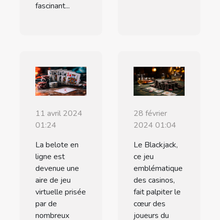
fascinant...
28 février
11 avril 2024
2024 01:04
01:24
Le Blackjack,
La belote en
ce jeu
ligne est
emblématique
devenue une
des casinos,
aire de jeu
fait palpiter le
virtuelle prisée
cœur des
par de
joueurs du
nombreux