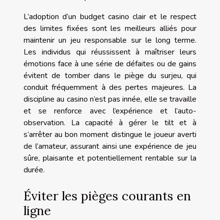
L’adoption d’un budget casino clair et le respect
des limites fixées sont les meilleurs alliés pour
maintenir un jeu responsable sur le long terme.
Les individus qui réussissent à maîtriser leurs
émotions face à une série de défaites ou de gains
évitent de tomber dans le piège du surjeu, qui
conduit fréquemment à des pertes majeures. La
discipline au casino n’est pas innée, elle se travaille
et se renforce avec l’expérience et l’auto-
observation. La capacité à gérer le tilt et à
s’arrêter au bon moment distingue le joueur averti
de l’amateur, assurant ainsi une expérience de jeu
sûre, plaisante et potentiellement rentable sur la
durée.
Éviter les pièges courants en
ligne