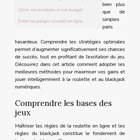
bien plus
Gérer ses émotions et son budget
que de
simples
Éviter les pièges courants en ligne
paris
hasardeux. Comprendre les stratégies optimales
permet d’augmenter significativement ses chances
de succès, tout en profitant de l’excitation du jeu.
Découvrez dans cet article comment adopter les
meilleures méthodes pour maximiser vos gains et
jouer intelligemment à la roulette et au blackjack
numériques.
Comprendre les bases des
jeux
Maîtriser les règles de la roulette en ligne et les
règles du blackjack constitue le fondement de