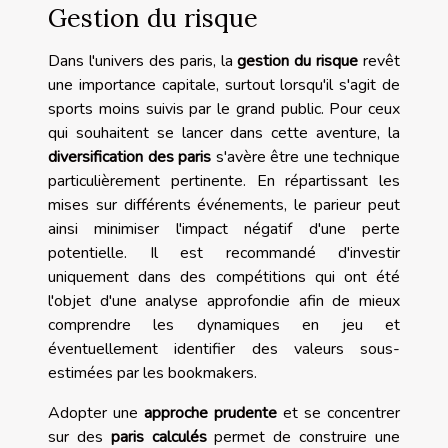
Gestion du risque
Dans l'univers des paris, la
gestion du risque
revêt
une importance capitale, surtout lorsqu'il s'agit de
sports moins suivis par le grand public. Pour ceux
qui souhaitent se lancer dans cette aventure, la
diversification des paris
s'avère être une technique
particulièrement pertinente. En répartissant les
mises sur différents événements, le parieur peut
ainsi minimiser l'impact négatif d'une perte
potentielle. Il est recommandé d'investir
uniquement dans des compétitions qui ont été
l'objet d'une analyse approfondie afin de mieux
comprendre les dynamiques en jeu et
éventuellement identifier des valeurs sous-
estimées par les bookmakers.
Adopter une
approche prudente
et se concentrer
sur des
paris calculés
permet de construire une