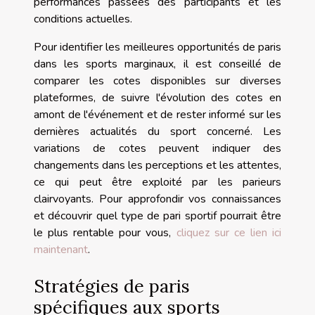
performances passées des participants et les
conditions actuelles.
Pour identifier les meilleures opportunités de paris
dans les sports marginaux, il est conseillé de
comparer les cotes disponibles sur diverses
plateformes, de suivre l'évolution des cotes en
amont de l'événement et de rester informé sur les
dernières actualités du sport concerné. Les
variations de cotes peuvent indiquer des
changements dans les perceptions et les attentes,
ce qui peut être exploité par les parieurs
clairvoyants. Pour approfondir vos connaissances
et découvrir quel type de pari sportif pourrait être
le plus rentable pour vous,
cliquez sur ce lien ici
maintenant
.
Stratégies de paris
spécifiques aux sports