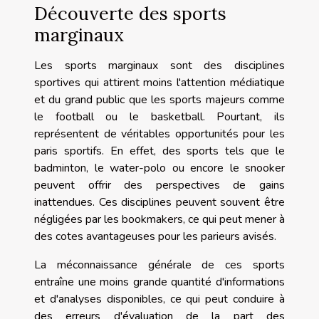
Découverte des sports
marginaux
Les sports marginaux sont des disciplines
sportives qui attirent moins l'attention médiatique
et du grand public que les sports majeurs comme
le football ou le basketball. Pourtant, ils
représentent de véritables opportunités pour les
paris sportifs. En effet, des sports tels que le
badminton, le water-polo ou encore le snooker
peuvent offrir des perspectives de gains
inattendues. Ces disciplines peuvent souvent être
négligées par les bookmakers, ce qui peut mener à
des cotes avantageuses pour les parieurs avisés.
La méconnaissance générale de ces sports
entraîne une moins grande quantité d'informations
et d'analyses disponibles, ce qui peut conduire à
des erreurs d'évaluation de la part des