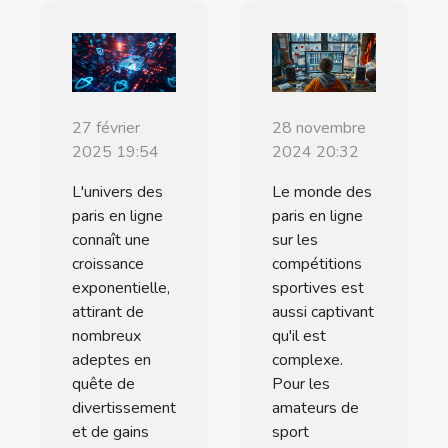
27 février
28 novembre
2025 19:54
2024 20:32
L'univers des
Le monde des
paris en ligne
paris en ligne
connaît une
sur les
croissance
compétitions
exponentielle,
sportives est
attirant de
aussi captivant
nombreux
qu'il est
adeptes en
complexe.
quête de
Pour les
divertissement
amateurs de
et de gains
sport