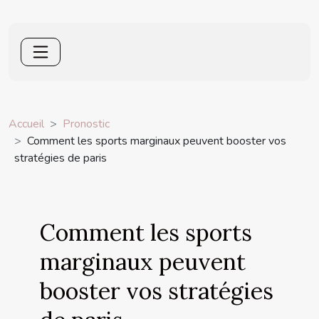
Accueil
Pronostic
Comment les sports marginaux peuvent booster vos
stratégies de paris
Comment les sports
marginaux peuvent
booster vos stratégies