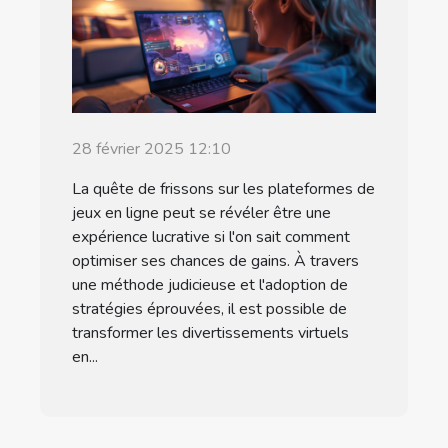
28 février 2025 12:10
La quête de frissons sur les plateformes de
jeux en ligne peut se révéler être une
expérience lucrative si l'on sait comment
optimiser ses chances de gains. À travers
une méthode judicieuse et l'adoption de
stratégies éprouvées, il est possible de
transformer les divertissements virtuels
en...