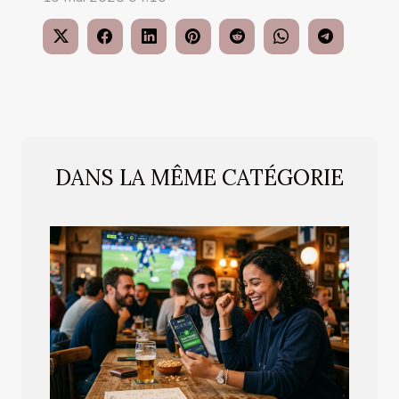
DANS LA MÊME CATÉGORIE