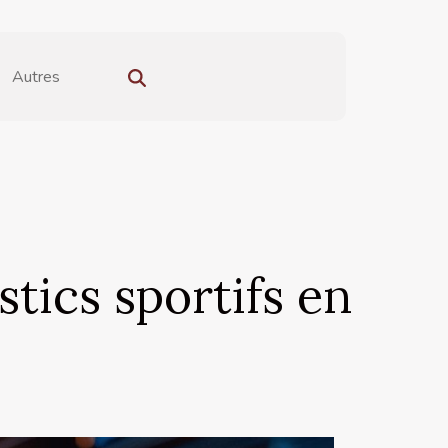
Autres
tics sportifs en