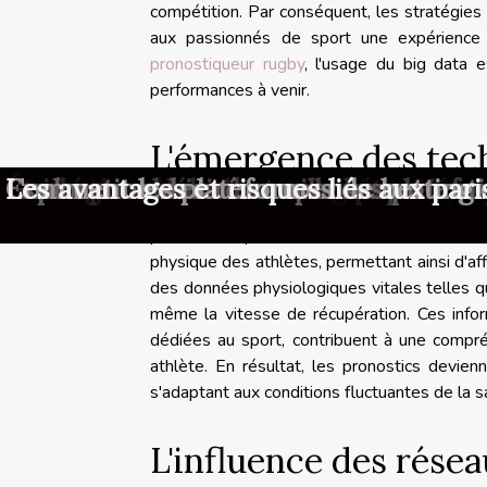
compétition. Par conséquent, les stratégies 
aux passionnés de sport une expérience
pronostiqueur rugby
, l'usage du big data e
performances à venir.
L'émergence des tec
Les avantages des bonus de bienvenue
Comment les bonus de bienvenue influ
Stratégies avancées pour augmenter le
Attentes et prédictions pour le proch
Comment les sports marginaux peuven
L'importance des données statistiques
Exploration des stratégies de préventi
Comment maximiser vos gains sur les 
Évaluation des critères de sécurité po
Stratégies avancées pour optimiser vo
Guide pour débutants sur les paris e
Comment choisir la meilleure platefor
Exploration des récompenses potentiel
Comment les plateformes de betting e
Les avantages et risques liés aux par
Les technologies portables sont devenue
pronostics sportifs. Grâce à la surveillance
physique des athlètes, permettant ainsi d'af
des données physiologiques vitales telles qu
même la vitesse de récupération. Ces infor
dédiées au sport, contribuent à une compr
athlète. En résultat, les pronostics devi
s'adaptant aux conditions fluctuantes de la s
L'influence des rés