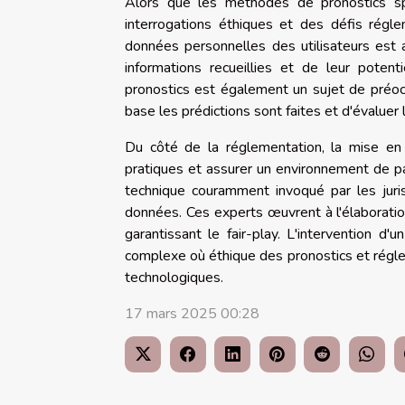
Alors que les méthodes de pronostics sp
interrogations éthiques et des défis régle
données personnelles des utilisateurs est 
informations recueillies et de leur potent
pronostics est également un sujet de préocc
base les prédictions sont faites et d'évaluer 
Du côté de la réglementation, la mise en 
pratiques et assurer un environnement de pa
technique couramment invoqué par les jurist
données. Ces experts œuvrent à l'élaboration
garantissant le fair-play. L'intervention d
complexe où éthique des pronostics et régl
technologiques.
17 mars 2025 00:28