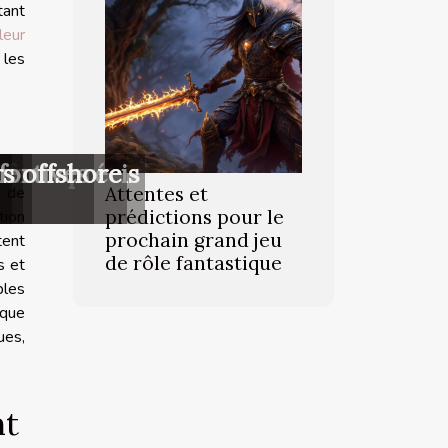
tant
leur
 les
ifs
ennis précis
ne
portives
f
rs offshore
s de
Attentes et
prédictions pour le
tion
prochain grand jeu
tent
de rôle fantastique
s et
bles
aque
ues,
nt