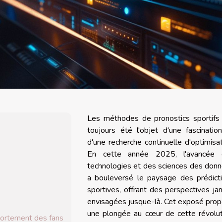
Les méthodes de pronostics sportifs
toujours été l'objet d'une fascinatio
d'une recherche continuelle d'optimisat
En cette année 2025, l'avancée 
technologies et des sciences des don
a bouleversé le paysage des prédict
sportives, offrant des perspectives ja
envisagées jusque-là. Cet exposé pro
une plongée au cœur de cette révolut
portement des fans