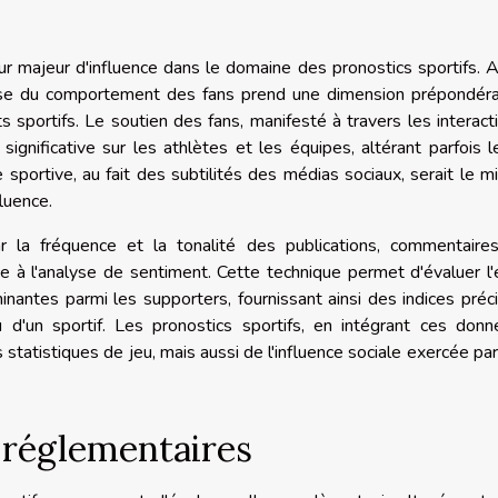
r majeur d'influence dans le domaine des pronostics sportifs. 
lyse du comportement des fans prend une dimension prépondér
s sportifs. Le soutien des fans, manifesté à travers les interact
significative sur les athlètes et les équipes, altérant parfois l
sportive, au fait des subtilités des médias sociaux, serait le m
luence.
 la fréquence et la tonalité des publications, commentaire
ce à l'analyse de sentiment. Cette technique permet d'évaluer l'
inantes parmi les supporters, fournissant ainsi des indices préc
 d'un sportif. Les pronostics sportifs, en intégrant ces donn
statistiques de jeu, mais aussi de l'influence sociale exercée par
t réglementaires