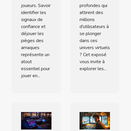
joueurs. Savoir
profondes qui
identifier les
attirent des
signaux de
millions
confiance et
d'utilisateurs à
déjouer les
se plonger
pièges des
dans ces
arnaques
univers virtuels
représente un
? Cet exposé
atout
vous invite à
essentiel pour
explorer les...
jouer en...