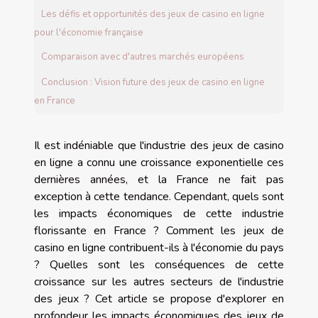
Les défis et opportunités des jeux de casino en ligne
pour l'économie française
Comparaison avec d'autres marchés européens
Conclusion : Vision future des jeux de casino en ligne
en France
Il est indéniable que l'industrie des jeux de casino
en ligne a connu une croissance exponentielle ces
dernières années, et la France ne fait pas
exception à cette tendance. Cependant, quels sont
les impacts économiques de cette industrie
florissante en France ? Comment les jeux de
casino en ligne contribuent-ils à l'économie du pays
? Quelles sont les conséquences de cette
croissance sur les autres secteurs de l'industrie
des jeux ? Cet article se propose d'explorer en
profondeur les impacts économiques des jeux de