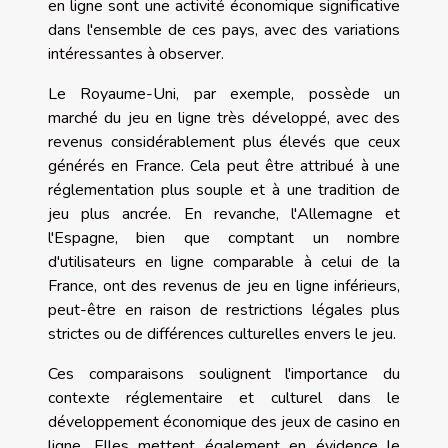
en ligne sont une activité économique significative
dans l'ensemble de ces pays, avec des variations
intéressantes à observer.
Le Royaume-Uni, par exemple, possède un
marché du jeu en ligne très développé, avec des
revenus considérablement plus élevés que ceux
générés en France. Cela peut être attribué à une
réglementation plus souple et à une tradition de
jeu plus ancrée. En revanche, l'Allemagne et
l'Espagne, bien que comptant un nombre
d'utilisateurs en ligne comparable à celui de la
France, ont des revenus de jeu en ligne inférieurs,
peut-être en raison de restrictions légales plus
strictes ou de différences culturelles envers le jeu.
Ces comparaisons soulignent l'importance du
contexte réglementaire et culturel dans le
développement économique des jeux de casino en
ligne. Elles mettent également en évidence le