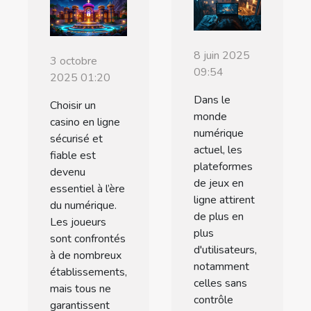
8 juin 2025
3 octobre
09:54
2025 01:20
Dans le
Choisir un
monde
casino en ligne
numérique
sécurisé et
actuel, les
fiable est
plateformes
devenu
de jeux en
essentiel à l’ère
ligne attirent
du numérique.
de plus en
Les joueurs
plus
sont confrontés
d'utilisateurs,
à de nombreux
notamment
établissements,
celles sans
mais tous ne
contrôle
garantissent