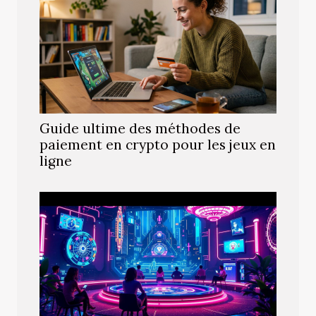
Guide ultime des méthodes de
paiement en crypto pour les jeux en
ligne