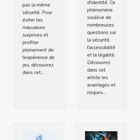
d'identité. Ce
pas la même
phénomène
sécurité. Pour
soulève de
éviter les
nombreuses
mauvaises
questions sur
surprises et
la sécurité,
profiter
l'accessibilité
pleinement de
et la légalité.
l’expérience de
Découvrez
jeu, découvrez
dans cet
dans cet...
article les
avantages et
risques...