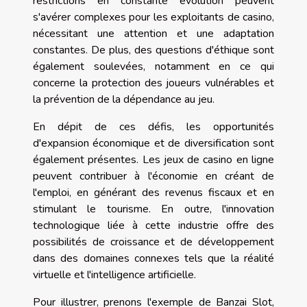
restrictions en constante évolution peuvent
s'avérer complexes pour les exploitants de casino,
nécessitant une attention et une adaptation
constantes. De plus, des questions d'éthique sont
également soulevées, notamment en ce qui
concerne la protection des joueurs vulnérables et
la prévention de la dépendance au jeu.
En dépit de ces défis, les opportunités
d'expansion économique et de diversification sont
également présentes. Les jeux de casino en ligne
peuvent contribuer à l'économie en créant de
l'emploi, en générant des revenus fiscaux et en
stimulant le tourisme. En outre, l'innovation
technologique liée à cette industrie offre des
possibilités de croissance et de développement
dans des domaines connexes tels que la réalité
virtuelle et l'intelligence artificielle.
Pour illustrer, prenons l'exemple de Banzai Slot,