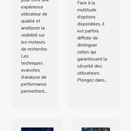
pour offrir une
Face à la
expérience
multitude
utilisateur de
d’options
qualité et
disponibles, il
améliorer la
est parfois
visibilité sur
difficile de
les moteurs
distinguer
de recherche.
celles qui
Les
garantissent la
techniques
sécurité des
avancées
utilisateurs.
d’analyse de
Plongez dans...
performance
permettent...