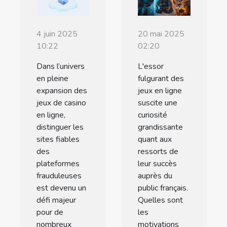
4 juin 2025
20 mai 2025
10:22
02:20
Dans l’univers
L'essor
en pleine
fulgurant des
expansion des
jeux en ligne
jeux de casino
suscite une
en ligne,
curiosité
distinguer les
grandissante
sites fiables
quant aux
des
ressorts de
plateformes
leur succès
frauduleuses
auprès du
est devenu un
public français.
défi majeur
Quelles sont
pour de
les
nombreux
motivations